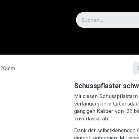
Blog
Über uns
Ø 20mm
Schusspflaster sch
Mit diesen Schusspflastern
verlängerst ihre Lebensdauer
gängigen Kaliber von .22 b
zuverlässig ab.
Dank der selbstklebenden O
einfach anbringen. Mit ei