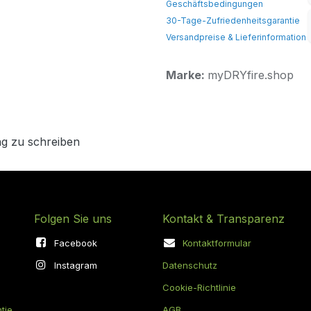
Geschäftsbedingungen
30-Tage-Zufriedenheitsgarantie
Versandpreise & Lieferinformation
Marke:
myDRYfire.shop
g zu schreiben
Folgen Sie uns
Kontakt & Transparenz
Facebook
Kontaktformular
Instagram
Datenschutz
Cookie-Richtlinie
tie
AGB