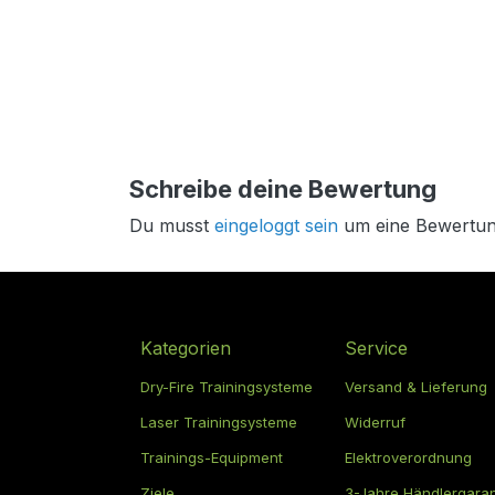
Schreibe deine Bewertung
Du musst
eingeloggt sein
um eine Bewertun
Kategorien
Service
Dry-Fire Trainingsysteme
Versand & Lieferung
Laser Trainingsysteme
Widerruf
Trainings-Equipment
Elektroverordnung
Ziele
3-Jahre Händlergaran