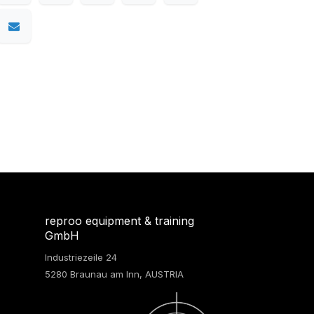
reproo equipment & training
GmbH
Industriezeile 24
5280 Braunau am Inn, AUSTRIA