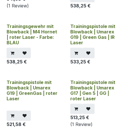
(1 Review)
538,25
€
Trainingsgewehr mit
Trainingspistole mit
Blowback | M4 Hornet
Blowback | Umarex
| roter Laser - Farbe:
G19 | Green Gas | IR
BLAU
Laser
538,25
€
533,25
€
Trainingspistole mit
Trainingspistole mit
Blowback | Umarex
Blowback | Umarex
G19 | GreenGas | roter
G17 | Gen 5 | GG |
Laser
roter Laser
513,25
€
521,58
€
(1 Review)