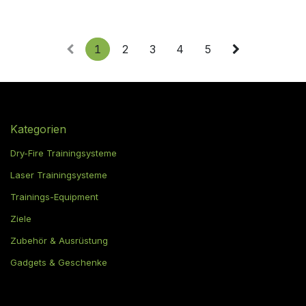
1
2
3
4
5
Kategorien
Dry-Fire Trainingsysteme
Laser Trainingsysteme
Trainings-Equipment
Ziele
Zubehör & Ausrüstung
Gadgets & Geschenke