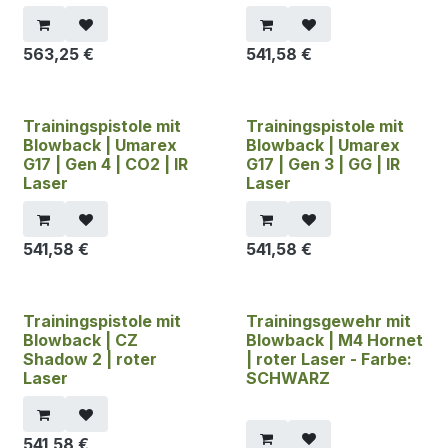
563,25
€
541,58
€
Trainingspistole mit
Trainingspistole mit
Blowback | Umarex
Blowback | Umarex
G17 | Gen 4 | CO2 | IR
G17 | Gen 3 | GG | IR
Laser
Laser
541,58
€
541,58
€
Trainingspistole mit
Trainingsgewehr mit
Blowback | CZ
Blowback | M4 Hornet
Shadow 2 | roter
| roter Laser - Farbe:
Laser
SCHWARZ
541,58
€