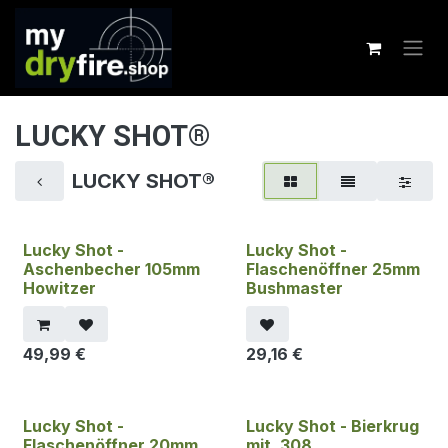
Zum Inhalt springen
LUCKY SHOT®
LUCKY SHOT®
Lucky Shot -
Lucky Shot -
Aschenbecher 105mm
Flaschenöffner 25mm
Howitzer
Bushmaster
49,99
€
29,16
€
Lucky Shot -
Lucky Shot - Bierkrug
Flaschenöffner 20mm
mit .308