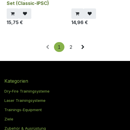
Set (Classic-IPSC)
15,75
€
14,96
€
1
2
Kategorien
Dry-Fire Trainingsysteme
Laser Trainingsysteme
Trainings-Equipment
Ziele
Zubehör & Ausrüstung