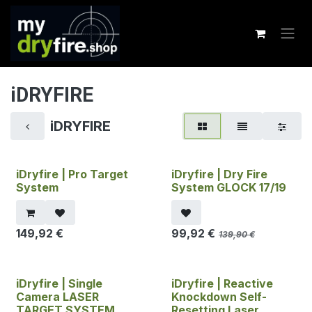
Zum Inhalt springen
iDRYFIRE
iDRYFIRE
iDryfire | Pro Target
iDryfire | Dry Fire
System
System GLOCK 17/19
149,92
€
99,92
€
139,90
€
iDryfire | Single
iDryfire | Reactive
Camera LASER
Knockdown Self-
TARGET SYSTEM
Resetting Laser