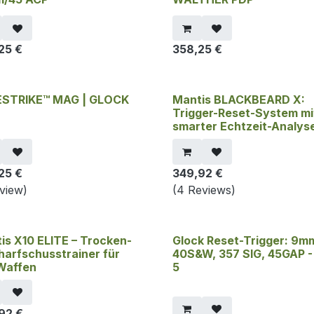
25
€
358,25
€
ESTRIKE™ MAG | GLOCK
Mantis BLACKBEARD X:
Trigger-Reset-System mi
smarter Echtzeit-Analys
25
€
349,92
€
eview)
(4 Reviews)
is X10 ELITE – Trocken-
Glock Reset-Trigger: 9m
harfschusstrainer für
40S&W, 357 SIG, 45GAP -
 Waffen
5
92
€