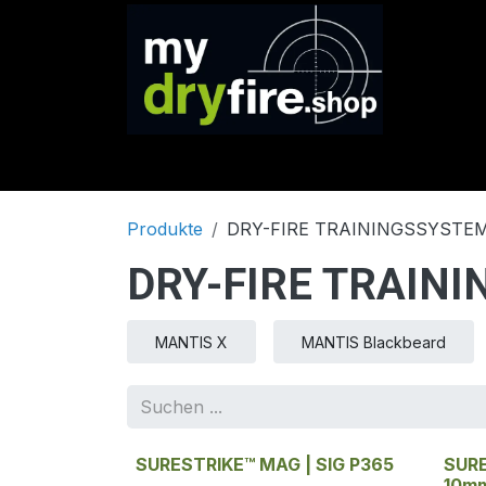
Zum Inhalt springen
SHOP
Marken
Service & Support
Produkte
DRY-FIRE TRAININGSSYSTE
DRY-FIRE TRAIN
MANTIS X
MANTIS Blackbeard
SURESTRIKE™ MAG | SIG P365
SUR
10m