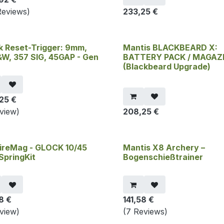
Reviews)
233,25
€
k Reset-Trigger: 9mm,
Mantis BLACKBEARD X:
W, 357 SIG, 45GAP - Gen
BATTERY PACK / MAGAZ
(Blackbeard Upgrade)
25
€
eview)
208,25
€
ireMag - GLOCK 10/45
Mantis X8 Archery –
 SpringKit
Bogenschießtrainer
58
€
141,58
€
eview)
(7 Reviews)