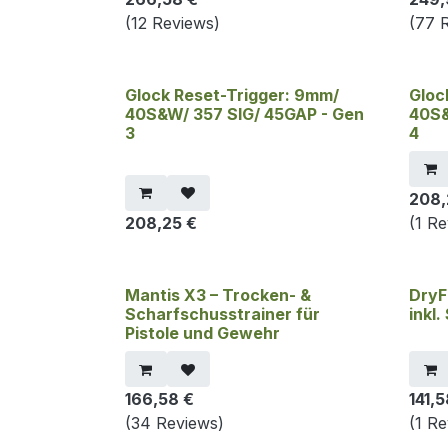
(12 Reviews)
(77 
Glock Reset-Trigger: 9mm/
Gloc
40S&W/ 357 SIG/ 45GAP - Gen
40S&
3
4
208,
208,25
€
(1 R
Mantis X3 – Trocken- &
DryF
Scharfschusstrainer für
inkl.
Pistole und Gewehr
166,58
€
141,
(34 Reviews)
(1 R