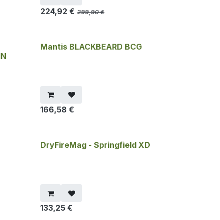
224,92
€
299,90
€
Mantis BLACKBEARD BCG
IN
166,58
€
DryFireMag - Springfield XD
133,25
€