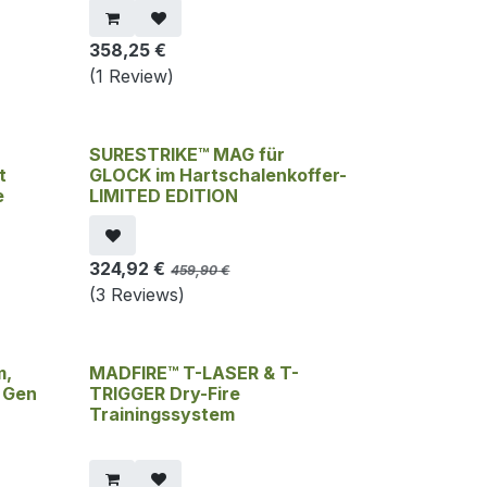
358,25
€
(1 Review)
SURESTRIKE™ MAG für
t
GLOCK im Hartschalenkoffer-
e
LIMITED EDITION
324,92
€
459,90
€
(3 Reviews)
m,
MADFIRE™ T-LASER & T-
 Gen
TRIGGER Dry-Fire
Trainingssystem