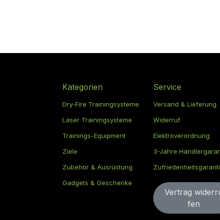
Kategorien
Service
Dry-Fire Trainingsysteme
Versand & Lieferung
Laser Trainingsysteme
Widerruf
Trainings-Equipment
Elektroverordnung
Ziele
3-Jahre Händlergaran
Zubehör & Ausrüstung
Zufriedenheitsgarant
Gadgets & Geschenke
Vertrag widerru​​​​​​​​
fen