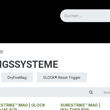
Blog
Über uns
ME
INGSSYSTEME
DryFireMag
GLOCK® Reset Trigger
Sorti
ESTRIKE™ MAG | GLOCK
SURESTRIKE™ MAG |
m/45 ACP
WALTHER PDP