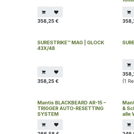
358,25
€
358,
SURESTRIKE™ MAG | GLOCK
SUR
43X/48
358,
358,25
€
(1 R
Mantis BLACKBEARD AR-15 –
Mant
TRIGGER AUTO-RESETTING
& Sc
SYSTEM
alle
266,58
€
249,