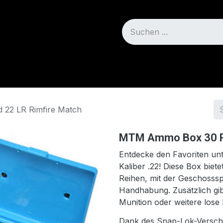
Blog
Über uns
22 LR Rimfire Match
MTM Ammo Box 30 Ro
Entdecke den Favoriten unt
Kaliber .22! Diese Box biete
Reihen, mit der Geschosssp
Handhabung. Zusätzlich gib
Munition oder weitere lose
Dank des Snap-Lok-Verschl