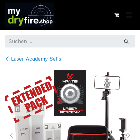
Zum Inhalt springen
Laser Academy Set's