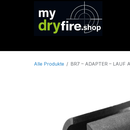
Zum Inhalt springen
SHOP
Marken
Service & Support
Alle Produkte
BR7 – ADAPTER – LAUF