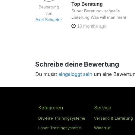
Top Beratung
Bewertung
Super Beratung- schnelle
von
Lieferung Was will man mehr
Axel Schaefer
10 months ago
Schreibe deine Bewertung
Du musst
eingeloggt sein
um eine Bewertun
Kategorien
Service
Dry-Fire Trainingsysteme
Versand & Lieferung
Laser Trainingsysteme
Widerruf