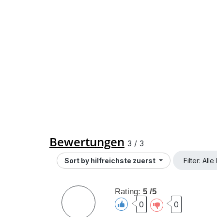
Bewertungen
3
/
3
Sort by
hilfreichste zuerst
Filter: Al
Rating:
5 /5
0
0