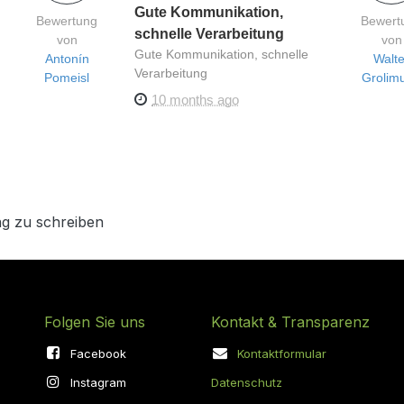
Gute Kommunikation,
Bewertung
Bewert
schnelle Verarbeitung
von
von
Gute Kommunikation, schnelle
Antonín
Walte
Verarbeitung
Pomeisl
Grolim
10 months ago
g zu schreiben
Folgen Sie uns
Kontakt & Transparenz
Facebook
Kontaktformular
Instagram
Datenschutz