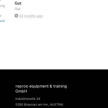
Gut
ung
Gut
r
10 months ago
und
reproo equipment & training
GmbH
Industriezeile 24
5280 Braunau am Inn, AUSTRIA