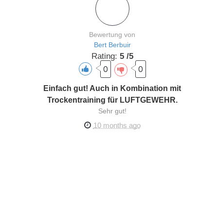
Bewertung von
Bert Berbuir
Rating:
5 /5
0
0
Einfach gut! Auch in Kombination mit
Trockentraining für LUFTGEWEHR.
Sehr gut!
10 months ago
Schreibe deine Bewertung
Du musst
eingeloggt sein
um eine Bewertung zu
schreiben