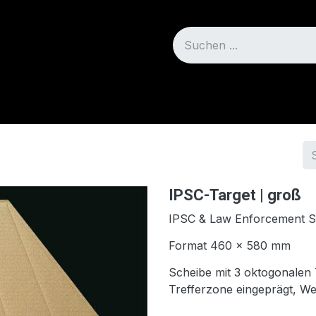
Blog
Über uns
IPSC-Target | groß
IPSC & Law Enforcement S
Format 460 x 580 mm
Scheibe mit 3 oktogonalen 
Trefferzone eingeprägt, We