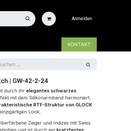
Anmelden
KONTAKT
ch | GW-42-2-24
t durch ihr
elegantes schwarzes
rfekt mit dem Silikonarmband harmoniert.
rakteristische RTF-Struktur von GLOCK
einzigartigen Look.
silberfarbene Zeiger und Indizes mit Swiss
hoben und ist durch ein
kratzfestes