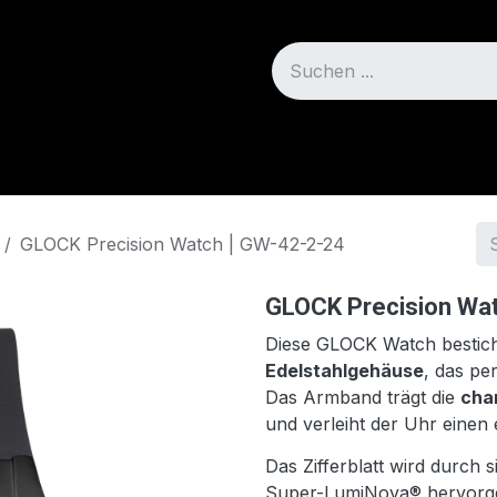
Blog
Über uns
GLOCK Precision Watch | GW-42-2-24
GLOCK Precision Wat
Diese GLOCK Watch bestich
Edelstahlgehäuse
, das pe
Das Armband trägt die
cha
und verleiht der Uhr einen 
Das Zifferblatt wird durch 
Super-LumiNova® hervorge