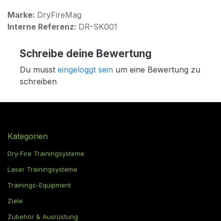
Marke:
DryFireMag
Interne Referenz:
DR-SK001
Schreibe deine Bewertung
Du musst
eingeloggt sein
um eine Bewertung zu
schreiben
Kategorien
Dry-Fire Trainingsysteme
Laser Trainingsysteme
Trainings-Equipment
Ziele
Zubehör & Ausrüstung