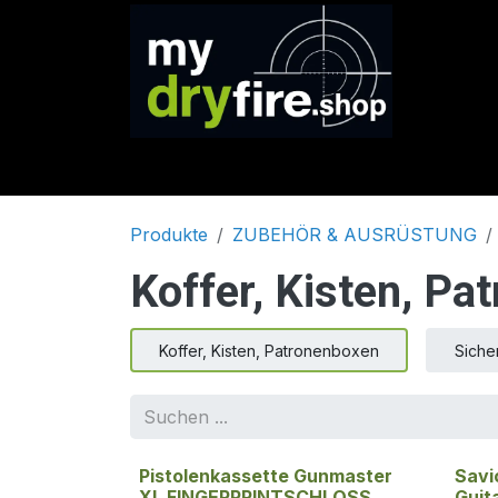
Zum Inhalt springen
SHOP
Marken
Service & Support
Produkte
ZUBEHÖR & AUSRÜSTUNG
Koffer, Kisten, Pa
Koffer, Kisten, Patronenboxen
Siche
Pistolenkassette Gunmaster
Savi
XL FINGERPRINTSCHLOSS
Guit