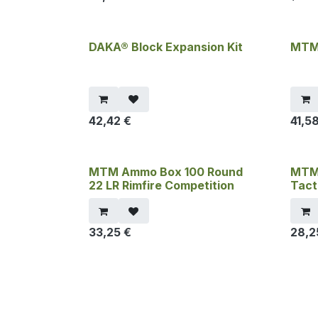
DAKA® Block Expansion Kit
MTM
42,42
€
41,5
MTM Ammo Box 100 Round
MTM 
22 LR Rimfire Competition
Tact
33,25
€
28,2