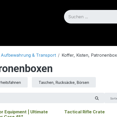
Blog
Über uns
Aufbewahrung & Transport
Koffer, Kisten, Patronenbo
tronenboxen
rheitsfahnen
Taschen, Rucksäcke, Börsen
Sorti
or Equipment | Ultimate
Tactical Rifle Crate
ar Case 45"