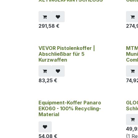
291,58
€
274,
VEVOR Pistolenkoffer |
MTM 
Abschließbar für 5
Muni
Kurzwaffen
Com
83,25
€
74,9
Equipment-Koffer Panaro
GLOC
Vergriffen
EKO60 - 100% Recycling-
Schl
Material
49,9
54,08
€
(1 R