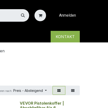
Anmelden
KONTAKT
xen
Preis - Absteigend
eren nach:
VEVOR Pistolenkoffer |
Abschließbar für 6