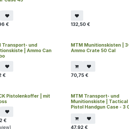
96
€
132,50
€
Transport- und
MTM Munitionskisten | 3
tionskiste | Ammo Can
Ammo Crate 50 Cal
bo
2
€
70,75
€
K Pistolenkoffer | mit
MTM Transport- und
oss
Munitionskiste | Tactical
Pistol Handgun Case - 3 
2
€
eview)
47,92
€