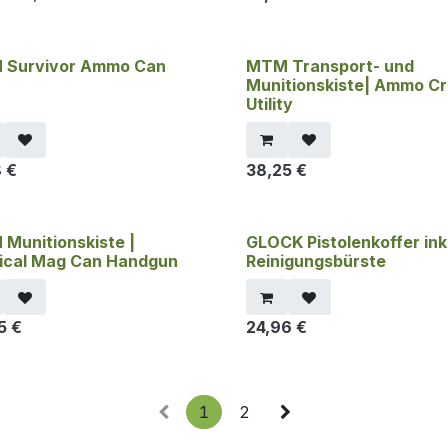
 Survivor Ammo Can
MTM Transport- und
Munitionskiste| Ammo Cr
Utility
8
€
38,25
€
Munitionskiste |
GLOCK Pistolenkoffer inkl
ical Mag Can Handgun
Reinigungsbürste
5
€
24,96
€
1
2