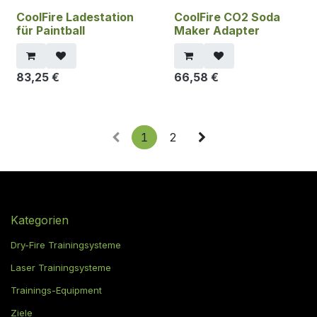
CoolFire Ladestation
CoolFire CO2 Soda
für Paintball
Maker Adapter
83,25
€
66,58
€
1
2
Kategorien
Dry-Fire Trainingsysteme
Laser Trainingsysteme
Trainings-Equipment
Ziele