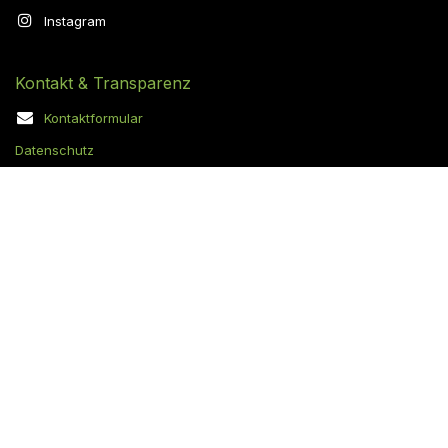
Instagram
Kontakt & Transparenz
Kontaktformular
Datenschutz
Cookie-Richtlinie
AGB
Impressum
reproo equipment & training GmbH
Industriezeile 24
5280 Braunau am Inn, AUSTRIA